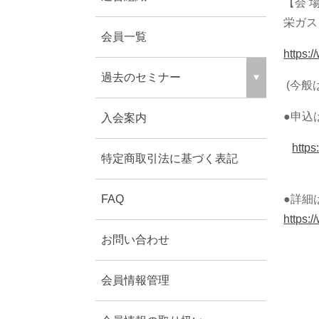
【会 
栄ガス
会員一覧
https:
過去のセミナー
(今般
●申込
入会案内
http
特定商取引法に基づく表記
FAQ
●詳細
https:
お問い合わせ
会員情報管理