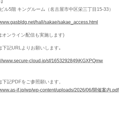
場】
ビル5階 キングルーム（名古屋市中区栄三丁目15-33）
//www.gasbldg.net/hall/sakae/sakae_access.html
はオンライン配信も実施します)
は下記URLよりお願いします｡
s://www.secure-cloud.jp/sf/1653292849jKGXPQmw
は下記PDFをご参照願います。
//www.as-if.jp/wp/wp-content/uploads/2026/06/開催案内.pdf